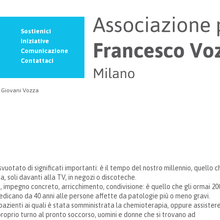
Sostienici
Iniziative
Comunicazione
Contattaci
Giovani Vozza
vuotato di significati importanti: è il tempo del nostro millennio, quello c
a, soli davanti alla TV, in negozi o discoteche.
 impegno concreto, arricchimento, condivisione: è quello che gli ormai 20
edicano da 40 anni alle persone affette da patologie più o meno gravi.
azienti ai quali è stata somministrata la chemioterapia, oppure assister
proprio turno al pronto soccorso, uomini e donne che si trovano ad