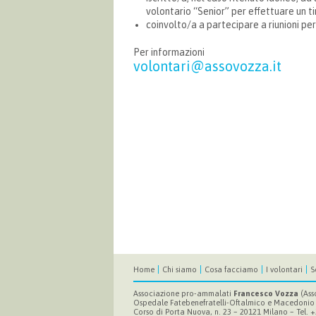
volontario “Senior” per effettuare un tiro
coinvolto/a a partecipare a riunioni pe
Per informazioni
volontari@assovozza.it
Home
Chi siamo
Cosa facciamo
I volontari
S
Associazione pro-ammalati
Francesco Vozza
(Ass
Ospedale Fatebenefratelli-Oftalmico e Macedonio
Corso di Porta Nuova, n. 23 – 20121 Milano – Tel.