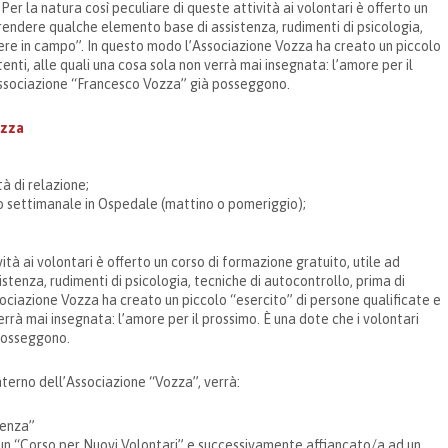
er la natura così peculiare di queste attività ai volontari è offerto un
rendere qualche elemento base di assistenza, rudimenti di psicologia,
dere in campo”. In questo modo l’Associazione Vozza ha creato un piccolo
nti, alle quali una cosa sola non verrà mai insegnata: l’amore per il
’Associazione “Francesco Vozza” già posseggono.
ozza
à di relazione;
no settimanale in Ospedale (mattino o pomeriggio);
ità ai volontari è offerto un corso di formazione gratuito, utile ad
enza, rudimenti di psicologia, tecniche di autocontrollo, prima di
ociazione Vozza ha creato un piccolo “esercito” di persone qualificate e
rrà mai insegnata: l’amore per il prossimo. È una dote che i volontari
 posseggono.
nterno dell’Associazione “Vozza”, verrà:
ienza”
d un “Corso per Nuovi Volontari” e successivamente affiancato/a ad un