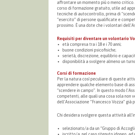
affrontare un momento più o meno critico. P
corso di formazione gratuito, utile ad app
tecniche di autocontrollo, prima di “scen
“esercito” di persone qualificate e compete
prossimo. È una dote che i volontari dell
Requisiti per diventare un volontario V
età compresa tra i 18 e i 70 anni;
buone condizioni psicofisiche;
serietà, discrezione, equilibrio e capacit
disponibilità a svolgere almeno un tur
Corsi di formazione
Per la natura così peculiare di queste attiv
apprendere qualche elemento base di assist
“scendere in campo”. In questo modo l’Ass
competenti, alle quali una cosa sola non ve
dell’Associazione “Francesco Vozza” già
Chi desidera svolgere questa attività all’i
selezionato/a da un “Gruppo di Accogl
iscritto/a, nel caso ritenuto idoneo, a