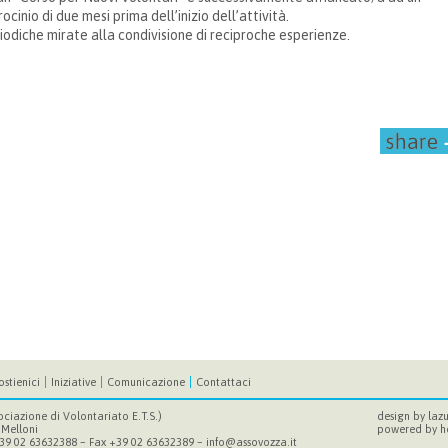
cinio di due mesi prima dell’inizio dell’attività.
riodiche mirate alla condivisione di reciproche esperienze.
ostienici
Iniziative
Comunicazione
Contattaci
ociazione di Volontariato E.T.S.)
design by
lazu
 Melloni
powered by
h
 +39 02 63632388 – Fax +39 02 63632389 –
info@assovozza.it