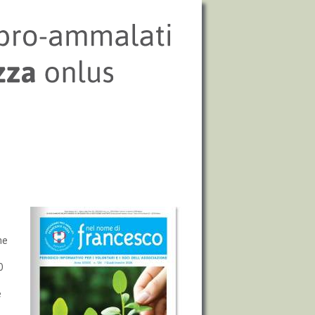
he
0
e