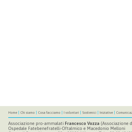
Home
Chi siamo
Cosa facciamo
I volontari
Sostienici
Iniziative
Comunicaz
Associazione pro-ammalati
Francesco Vozza
(Associazione di
Ospedale Fatebenefratelli-Oftalmico e Macedonio Melloni